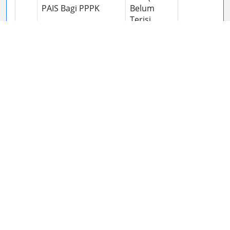
PAIS Bagi PPPK
Belum
Terisi
Survey )
48
Pemberkasan TPG
0.00 (
0.00
PAIS Bagi Non PNS
Belum
Terisi
Survey )
49
Pemberkasan
0.00 (
0.00
Pengawas PAI
Belum
Terisi
Survey )
50
Pelayanan
0.00 (
0.00
Pernikahan dengan
Belum
Bahasa Isyarat
Terisi
Survey )
51
Layanan Bimbingan
0.00 (
0.00
Remaja Usia
Belum