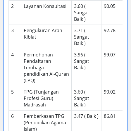
2
Layanan Konsultasi
3.60 (
90.05
Sangat
Baik )
3
Pengukuran Arah
3.71 (
92.78
Kiblat
Sangat
Baik )
4
Permohonan
3.96 (
99.07
Pendaftaran
Sangat
Lembaga
Baik )
pendidikan Al-Quran
(LPQ)
5
TPG (Tunjangan
3.60 (
90.02
Profesi Guru)
Sangat
Madrasah
Baik )
6
Pemberkasan TPG
3.47 ( Baik )
86.81
(Pendidikan Agama
Islam)