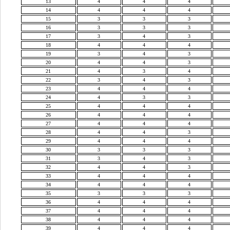
13
4
4
4
14
4
4
4
15
3
3
3
16
3
3
3
17
3
4
3
18
4
4
4
19
3
4
3
20
4
4
3
21
4
3
4
22
3
4
3
23
4
4
4
24
4
3
3
25
4
4
4
26
4
4
4
27
4
4
4
28
4
4
3
29
4
4
4
30
3
3
3
31
3
4
3
32
4
4
3
33
4
4
4
34
4
4
4
35
3
3
3
36
4
4
4
37
4
4
4
38
4
4
4
39
4
4
4