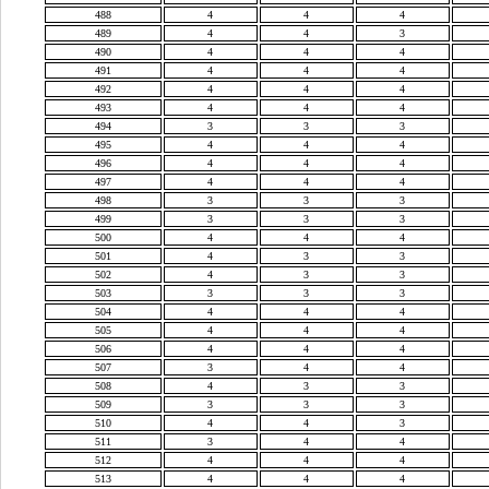
488
4
4
4
489
4
4
3
490
4
4
4
491
4
4
4
492
4
4
4
493
4
4
4
494
3
3
3
495
4
4
4
496
4
4
4
497
4
4
4
498
3
3
3
499
3
3
3
500
4
4
4
501
4
3
3
502
4
3
3
503
3
3
3
504
4
4
4
505
4
4
4
506
4
4
4
507
3
4
4
508
4
3
3
509
3
3
3
510
4
4
3
511
3
4
4
512
4
4
4
513
4
4
4