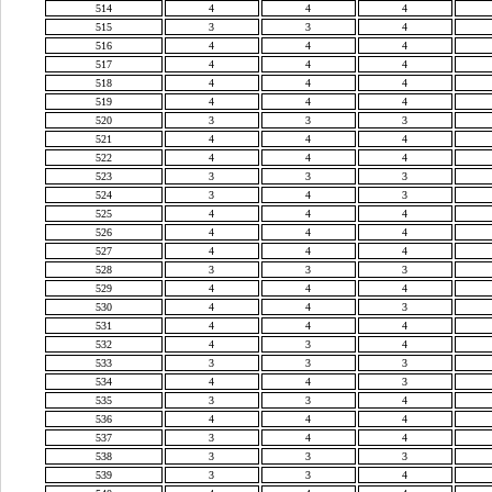
514
4
4
4
515
3
3
4
516
4
4
4
517
4
4
4
518
4
4
4
519
4
4
4
520
3
3
3
521
4
4
4
522
4
4
4
523
3
3
3
524
3
4
3
525
4
4
4
526
4
4
4
527
4
4
4
528
3
3
3
529
4
4
4
530
4
4
3
531
4
4
4
532
4
3
4
533
3
3
3
534
4
4
3
535
3
3
4
536
4
4
4
537
3
4
4
538
3
3
3
539
3
3
4