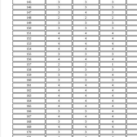
145
3
3
3
146
3
3
3
147
3
4
3
148
2
2
2
149
3
3
3
150
3
3
3
151
4
4
4
152
4
4
4
153
4
4
4
154
4
4
4
155
3
3
3
156
4
4
4
157
2
2
1
158
3
3
3
159
3
3
4
160
3
3
3
161
4
4
4
162
4
4
4
163
4
4
4
164
4
4
4
165
4
4
4
166
3
3
4
167
4
4
4
168
3
3
4
169
4
4
4
170
3
3
3