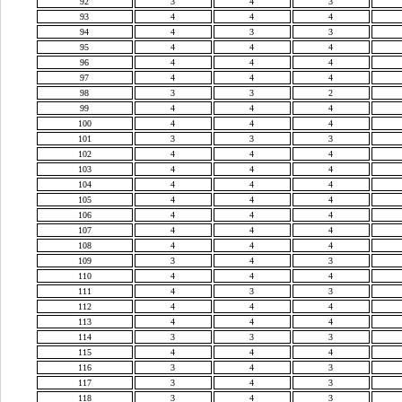
92
3
4
3
93
4
4
4
94
4
3
3
95
4
4
4
96
4
4
4
97
4
4
4
98
3
3
2
99
4
4
4
100
4
4
4
101
3
3
3
102
4
4
4
103
4
4
4
104
4
4
4
105
4
4
4
106
4
4
4
107
4
4
4
108
4
4
4
109
3
4
3
110
4
4
4
111
4
3
3
112
4
4
4
113
4
4
4
114
3
3
3
115
4
4
4
116
3
4
3
117
3
4
3
118
3
4
3