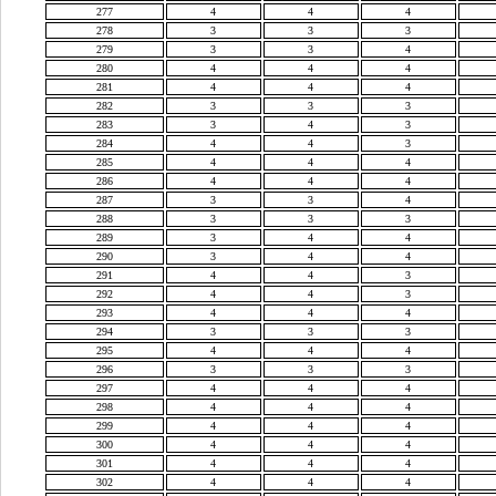
277
4
4
4
278
3
3
3
279
3
3
4
280
4
4
4
281
4
4
4
282
3
3
3
283
3
4
3
284
4
4
3
285
4
4
4
286
4
4
4
287
3
3
4
288
3
3
3
289
3
4
4
290
3
4
4
291
4
4
3
292
4
4
3
293
4
4
4
294
3
3
3
295
4
4
4
296
3
3
3
297
4
4
4
298
4
4
4
299
4
4
4
300
4
4
4
301
4
4
4
302
4
4
4