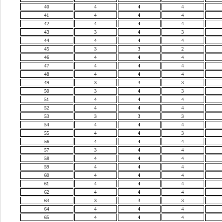
40
4
4
4
41
4
4
4
42
4
4
4
43
3
4
3
44
4
4
4
45
3
3
2
46
4
4
4
47
4
4
4
48
4
4
4
49
3
3
3
50
3
4
3
51
4
4
4
52
4
4
4
53
3
3
3
54
4
4
4
55
4
4
3
56
4
4
4
57
3
4
4
58
4
4
4
59
4
4
4
60
4
4
4
61
4
4
4
62
4
4
4
63
3
3
3
64
4
4
4
65
4
4
4