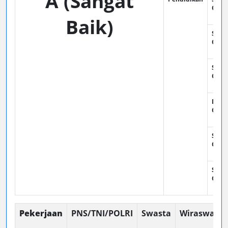
A (Sangat
Oran
Baik)
SMP :
Oran
SMA :
Oran
DIII :
Oran
SI : 7
Oran
SII : 
Oran
Pekerjaan
PNS/TNI/POLRI
Swasta
Wiraswasta