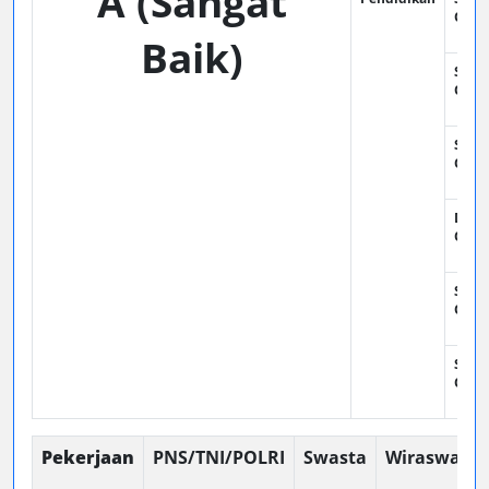
A (Sangat
Oran
Baik)
SMP :
Oran
SMA :
Oran
DIII :
Oran
SI : 1
Oran
SII : 
Oran
Pekerjaan
PNS/TNI/POLRI
Swasta
Wiraswasta