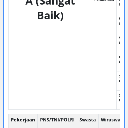
A (Sangat
Oran
Baik)
SMP :
Oran
SMA :
Oran
DIII :
Oran
SI : 1
Oran
SII : 
Oran
Pekerjaan
PNS/TNI/POLRI
Swasta
Wiraswasta