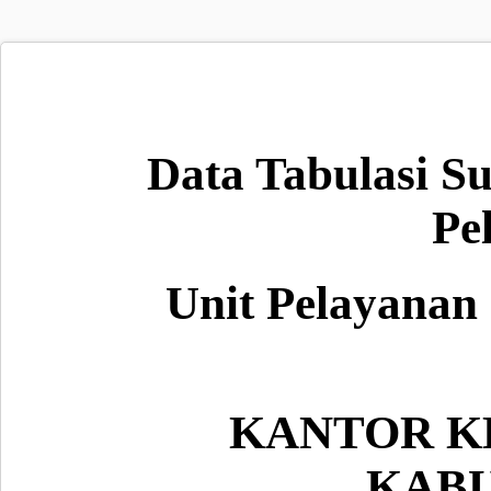
Data Tabulasi Su
Pe
Unit Pelayanan
KANTOR K
KABU