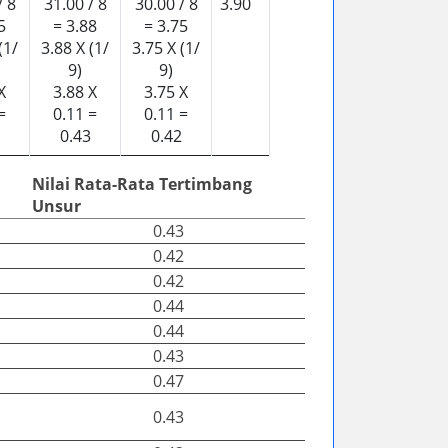
/ 8
31.00 / 8
30.00 / 8
3.90
5
= 3.88
= 3.75
(1/
3.88 X (1/
3.75 X (1/
9)
9)
X
3.88 X
3.75 X
=
0.11 =
0.11 =
0.43
0.42
Nilai Rata-Rata Tertimbang
Unsur
0.43
0.42
0.42
0.44
0.44
0.43
0.47
0.43