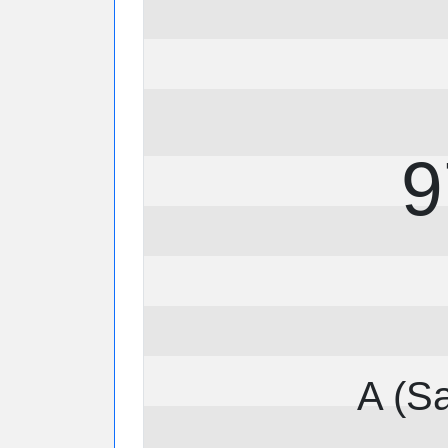
9
A (S