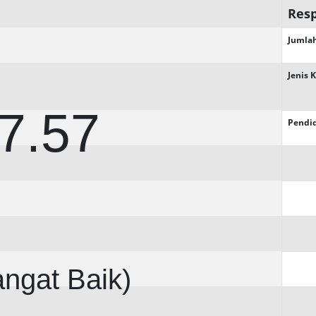
Res
Jumla
Jenis 
7.57
Pendi
angat Baik)