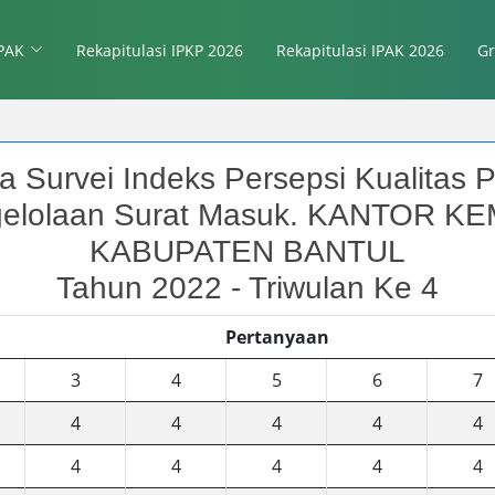
PAK
Rekapitulasi IPKP 2026
Rekapitulasi IPAK 2026
Gr
ta Survei Indeks Persepsi Kualitas 
ngelolaan Surat Masuk. KANTOR
KABUPATEN BANTUL
Tahun 2022 - Triwulan Ke 4
Pertanyaan
3
4
5
6
7
4
4
4
4
4
4
4
4
4
4