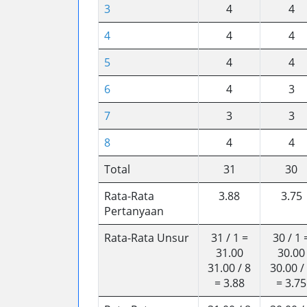
3
4
4
4
4
4
5
4
4
6
4
3
7
3
3
8
4
4
Total
31
30
Rata-Rata
3.88
3.75
Pertanyaan
Rata-Rata Unsur
31 / 1 =
30 / 1 
31.00
30.00
31.00 / 8
30.00 /
= 3.88
= 3.75