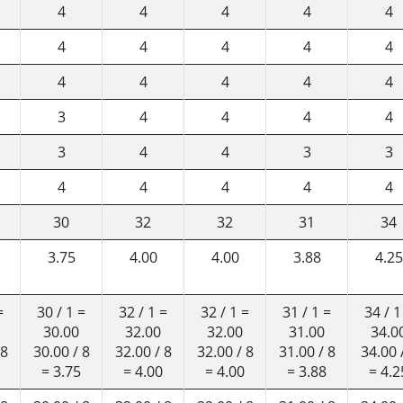
4
4
4
4
4
4
4
4
4
4
4
4
4
4
4
3
4
4
4
4
3
4
4
3
3
4
4
4
4
4
30
32
32
31
34
3.75
4.00
4.00
3.88
4.25
=
30 / 1 =
32 / 1 =
32 / 1 =
31 / 1 =
34 / 1
30.00
32.00
32.00
31.00
34.0
 8
30.00 / 8
32.00 / 8
32.00 / 8
31.00 / 8
34.00 
= 3.75
= 4.00
= 4.00
= 3.88
= 4.2