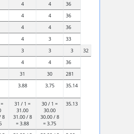
4
4
36
4
4
36
4
4
36
4
3
33
3
3
3
32
4
4
36
31
30
281
3.88
3.75
35.14
 =
31 / 1 =
30 / 1 =
35.13
0
31.00
30.00
/ 8
31.00 / 8
30.00 / 8
5
= 3.88
= 3.75