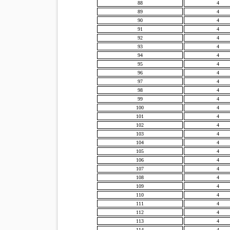
88
4
89
4
90
4
91
4
92
4
93
4
94
4
95
4
96
4
97
4
98
4
99
4
100
4
101
4
102
4
103
4
104
4
105
4
106
4
107
4
108
4
109
4
110
4
111
4
112
4
113
4
114
4