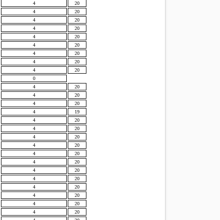
4
20
4
20
4
20
4
20
4
20
4
20
4
20
4
20
4
20
0
4
20
4
20
4
20
4
19
4
20
4
20
4
20
4
20
4
20
4
20
4
20
4
20
4
20
4
20
4
20
4
20