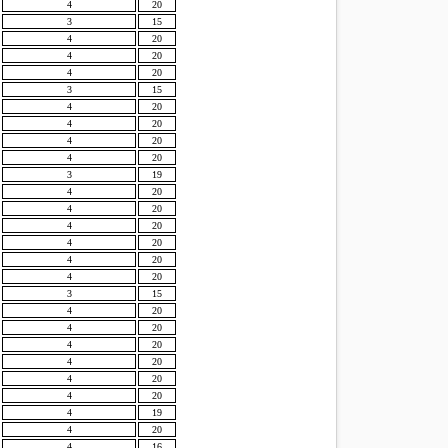
4
20
3
15
4
20
4
20
4
20
3
15
4
20
4
20
4
20
4
20
3
19
4
20
4
20
4
20
4
20
4
20
4
20
3
15
4
20
4
20
4
20
4
20
4
20
4
20
4
19
4
20
4
16