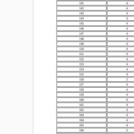
141
4
142
4
143
4
144
4
145
4
146
4
147
4
148
4
149
4
150
4
151
4
152
4
153
4
154
4
155
4
156
3
157
4
158
4
159
4
160
4
161
4
162
4
163
4
164
4
165
4
166
3