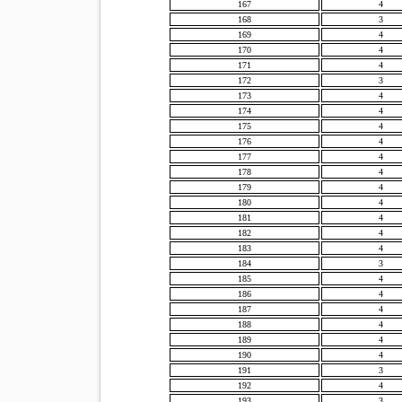
167
4
168
3
169
4
170
4
171
4
172
3
173
4
174
4
175
4
176
4
177
4
178
4
179
4
180
4
181
4
182
4
183
4
184
3
185
4
186
4
187
4
188
4
189
4
190
4
191
3
192
4
193
3