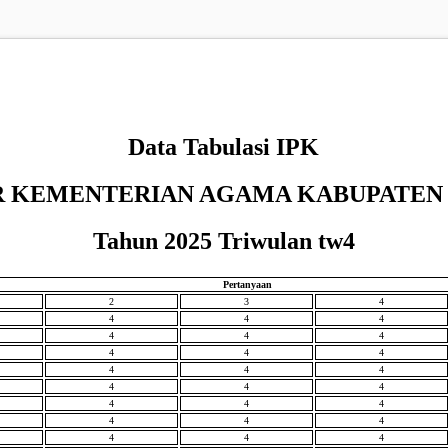
Data Tabulasi IPK
 KEMENTERIAN AGAMA KABUPATEN
Tahun 2025 Triwulan tw4
Pertanyaan
2
3
4
4
4
4
4
4
4
4
4
4
4
4
4
4
4
4
4
4
4
4
4
4
4
4
4