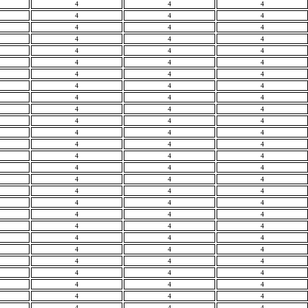
4
4
4
4
4
4
4
4
4
4
4
4
4
4
4
4
4
4
4
4
4
4
4
4
4
4
4
4
4
4
4
4
4
4
4
4
4
4
4
4
4
4
4
4
4
4
4
4
4
4
4
4
4
4
4
4
4
4
4
4
4
4
4
4
4
4
4
4
4
4
4
4
4
4
4
4
4
4
4
4
4