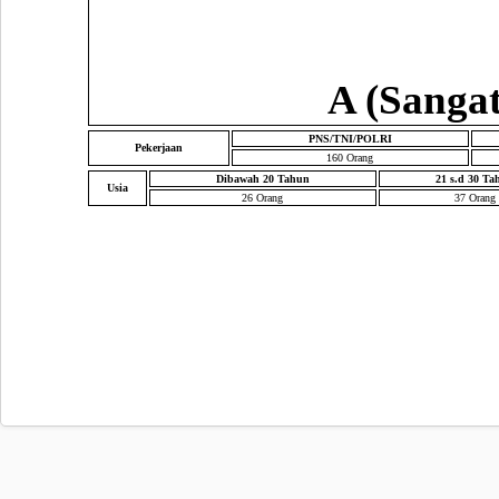
A (Sangat
PNS/TNI/POLRI
Pekerjaan
160 Orang
Dibawah 20 Tahun
21 s.d 30 Ta
Usia
26 Orang
37 Orang